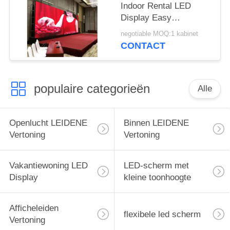
Indoor Rental LED
Display Easy
Connection
negotiable MOQ:1 kabinet
Synchronisatie Control
CONTACT
populaire categorieën
Alle
Openlucht LEIDENE
Binnen LEIDENE
Vertoning
Vertoning
Vakantiewoning LED
LED-scherm met
Display
kleine toonhoogte
Afficheleiden
flexibele led scherm
Vertoning