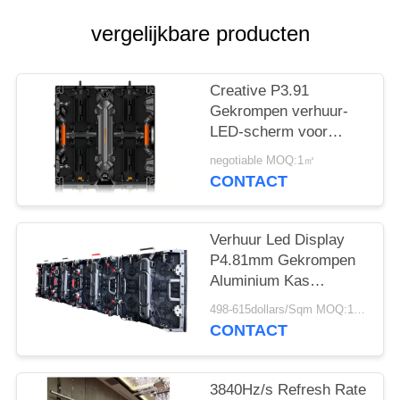
SITEMAP
vergelijkbare producten
PRIVACY
POLICY
Creative P3.91
Gekrompen verhuur-
LED-scherm voor
evenementen,
negotiable MOQ:1㎡
uitzending en reclame
CONTACT
met een hoge
vernieuwingssnelheid
Verhuur Led Display
P4.81mm Gekrompen
Aluminium Kas
500x500mm Snelle
498-615dollars/Sqm MOQ:1 m2
Montage Voor Outdoor
CONTACT
Evenementen
3840Hz/s Refresh Rate