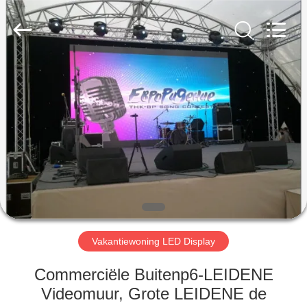
Weigu
Electronic
Technology
Co.,
Ltd..
All
Rights
Reserved.
HUIS
PRODUCTEN
VIDEO'S
OVER
ONS
Vakantiewoning LED Display
FABRIEKSTOCHT
Commerciële Buitenp6-LEIDENE
Videomuur, Grote LEIDENE de