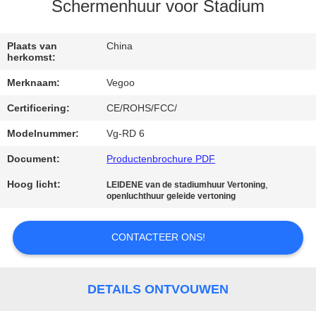
KWALITEITSCONTROLE
Schermenhuur voor Stadium
NEEM
Plaats van
China
herkomst:
CONTACT
Merknaam:
Vegoo
MET
Certificering:
CE/ROHS/FCC/
ONS
Modelnummer:
Vg-RD 6
OP
Document:
Productenbrochure PDF
NIEUWS
Hoog licht:
,
LEIDENE van de stadiumhuur Vertoning
openluchthuur geleide vertoning
VRAAG
CONTACTEER ONS!
EEN
OFFERTE
DETAILS ONTVOUWEN