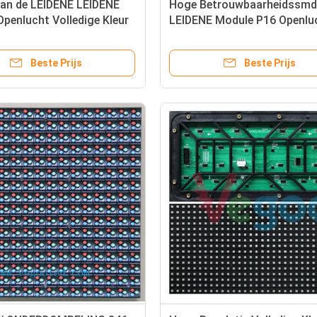
an de LEIDENE LEIDENE
Hoge Betrouwbaarheidssmd
penlucht Volledige Kleur
LEIDENE Module P16 Openlu
ng 1R1G1B/SMD3535
voor Overheidspleinen
Beste Prijs
Beste Prijs