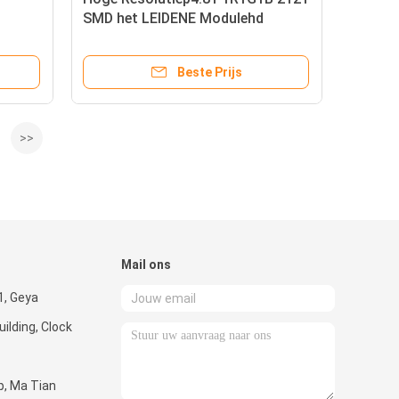
SMD het LEIDENE Modulehd
Geleide Scherm
Beste Prijs
>>
Mail ons
1, Geya
ilding, Clock
, Ma Tian