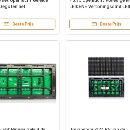
e het Openlucht Geleide
P5.95 Openlucht Volledige k
Gegoten het
LEIDENE Vertoningssmd LE
umkabinet van de
Module 1R1G1B/SMD2727
gsraad Matrijs
Beste Prijs
Beste Prijs
icht Binnen Geleid de
Douanembi5124 P5 van de