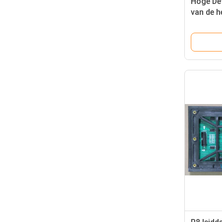
Hoge Def
van de h
Volledig