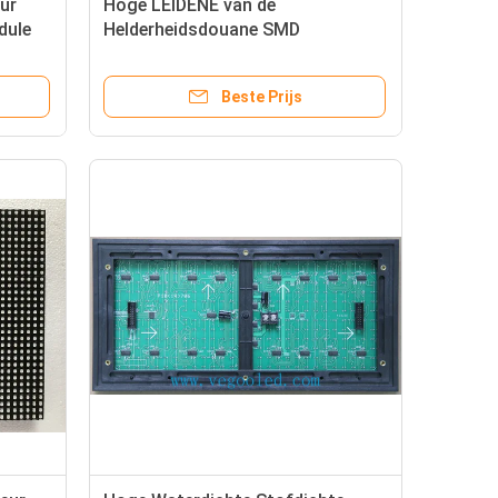
eur
Hoge LEIDENE van de
dule
Helderheidsdouane SMD
Modulep10 Geleide Vertoning 1/2
Aftasten
Beste Prijs