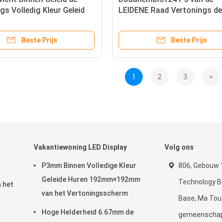
gs Volledig Kleur Geleid
LEIDENE Raad Vertonings de
van 1R1G1B/van SMD3528
Multikleur Geleide Vertoning
800CD/㎡
Beste Prijs
Beste Prijs
1
2
3
>
Vakantiewoning LED Display
Volg ons
P3mm Binnen Volledige Kleur
806, Gebouw 
Geleide Huren 192mm×192mm
Technology Bu
 het
van het Vertoningsscherm
Base, Ma Tou
Hoge Helderheid 6.67mm de
gemeenschap