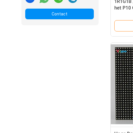
1R1G1B 
het P10 
Contact
Comité 
Vertoni