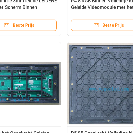
initie 3mm leidde LEIDENE
P4.8 RGB Binnen Volledige K
et Scherm Binnen
Geleide Videomodule met he
e Kleur Vertoning 800cd/㎡
Bekijken 140º Hoek
Beste Prijs
Beste Prijs