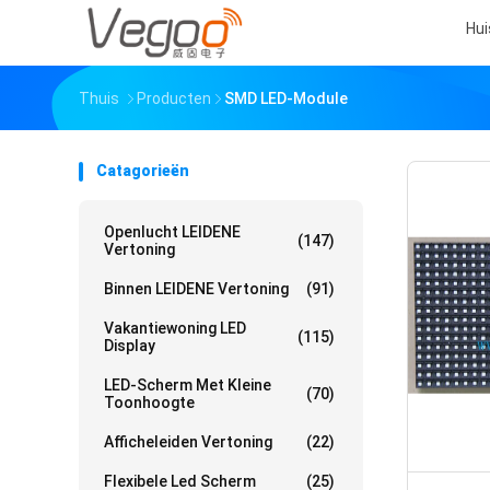
Hui
Thuis
Producten
SMD LED-Module
Catagorieën
Openlucht LEIDENE
(147)
Vertoning
Binnen LEIDENE Vertoning
(91)
Vakantiewoning LED
(115)
Display
LED-Scherm Met Kleine
(70)
Toonhoogte
Afficheleiden Vertoning
(22)
Flexibele Led Scherm
(25)