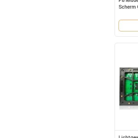
P8 leidd
Scherm 
Alumini
Vertonin
Lichtgew