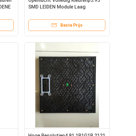
leuren
Openlucht Volledig Kleurenp5.95
IDENE
SMD LEIDEN Module Laag
Energieverbruik
Beste Prijs
Hoge Resolutiep4.81 1R1G1B 2121