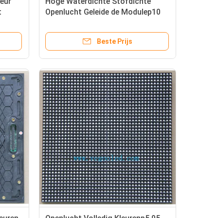
leur
Hoge Waterdichte Stofdichte
t
Openlucht Geleide de Modulep10
Volledige Kleur Geleide Vertoning
van Brightnes
Beste Prijs