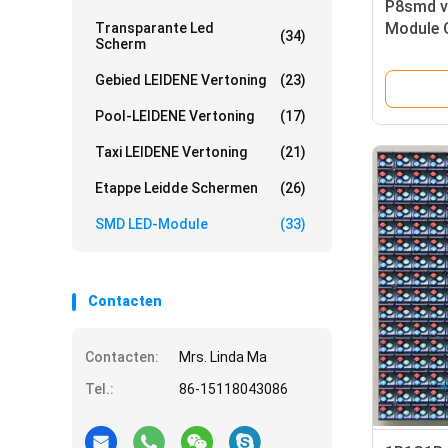
P8smd v
Module O
Transparante Led
(34)
Scherm
Vertoni
Gebied LEIDENE Vertoning
(23)
Pool-LEIDENE Vertoning
(17)
Taxi LEIDENE Vertoning
(21)
Etappe Leidde Schermen
(26)
SMD LED-Module
(33)
Contacten
Contacten:
Mrs. Linda Ma
Tel.:
86-15118043086