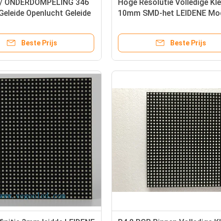
/ ONDERDOMPELING 346
Hoge Resolutie Volledige Kl
Geleide Openlucht Geleide
10mm SMD-het LEIDENE Mo
7500cd/㎡ van de
Geleide Reclamescherm
ngsmodule
Beste Prijs
Beste Prijs