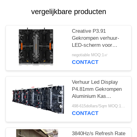
SITEMAP
vergelijkbare producten
PRIVACY
POLICY
Creative P3.91
Gekrompen verhuur-
LED-scherm voor
evenementen,
negotiable MOQ:1㎡
uitzending en reclame
CONTACT
met een hoge
vernieuwingssnelheid
Verhuur Led Display
P4.81mm Gekrompen
Aluminium Kas
500x500mm Snelle
498-615dollars/Sqm MOQ:1 m2
Montage Voor Outdoor
CONTACT
Evenementen
3840Hz/s Refresh Rate