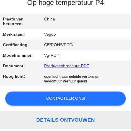
KWALITEITSCONTROLE
Op hoge temperatuur P4
NEEM
Plaats van
China
herkomst:
CONTACT
Merknaam:
Vegoo
MET
Certificering:
CE/ROHS/FCC/
ONS
Modelnummer:
Vg-RD 4
OP
Document:
Productenbrochure PDF
NIEUWS
Hoog licht:
,
openluchthuur geleide vertoning
videomuur verhuur geleid
VRAAG
CONTACTEER ONS!
EEN
OFFERTE
DETAILS ONTVOUWEN