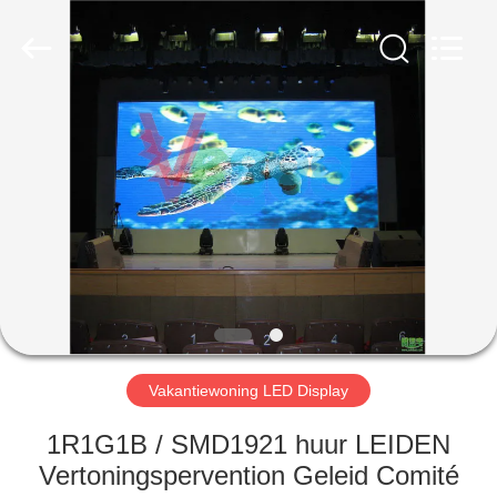
Weigu
Electronic
Technology
Co.,
Ltd..
All
Rights
Reserved.
HUIS
PRODUCTEN
VIDEO'S
OVER
ONS
Vakantiewoning LED Display
FABRIEKSTOCHT
1R1G1B / SMD1921 huur LEIDEN
Vertoningspervention Geleid Comité