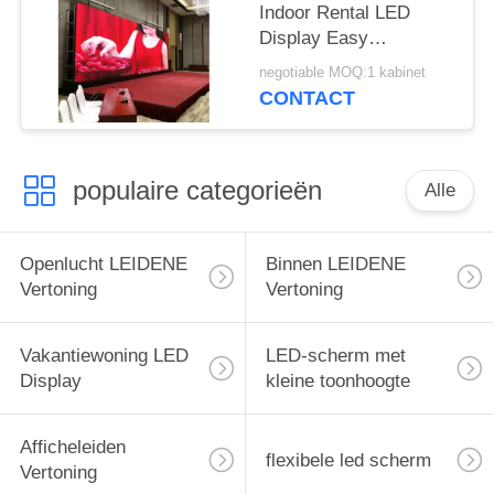
Indoor Rental LED
Display Easy
Connection
negotiable MOQ:1 kabinet
Synchronisatie Control
CONTACT
populaire categorieën
Alle
Openlucht LEIDENE
Binnen LEIDENE
Vertoning
Vertoning
Vakantiewoning LED
LED-scherm met
Display
kleine toonhoogte
Afficheleiden
flexibele led scherm
Vertoning