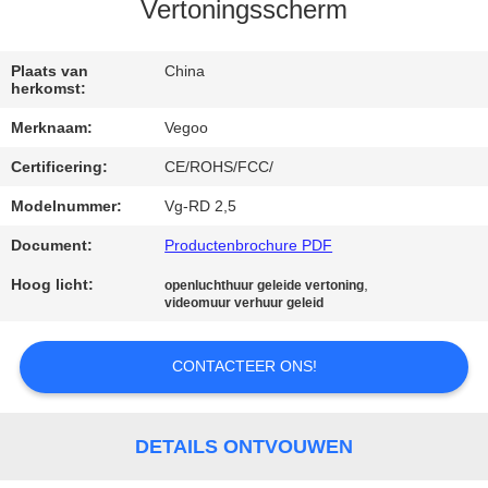
KWALITEITSCONTROLE
Vertoningsscherm
NEEM
Plaats van
China
herkomst:
CONTACT
Merknaam:
Vegoo
MET
Certificering:
CE/ROHS/FCC/
ONS
Modelnummer:
Vg-RD 2,5
OP
Document:
Productenbrochure PDF
NIEUWS
Hoog licht:
,
openluchthuur geleide vertoning
videomuur verhuur geleid
VRAAG
CONTACTEER ONS!
EEN
OFFERTE
DETAILS ONTVOUWEN