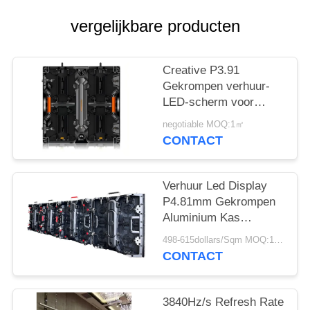
SITEMAP
vergelijkbare producten
PRIVACY
POLICY
Creative P3.91
Gekrompen verhuur-
LED-scherm voor
evenementen,
negotiable MOQ:1㎡
uitzending en reclame
CONTACT
met een hoge
vernieuwingssnelheid
Verhuur Led Display
P4.81mm Gekrompen
Aluminium Kas
500x500mm Snelle
498-615dollars/Sqm MOQ:1 m2
Montage Voor Outdoor
CONTACT
Evenementen
3840Hz/s Refresh Rate