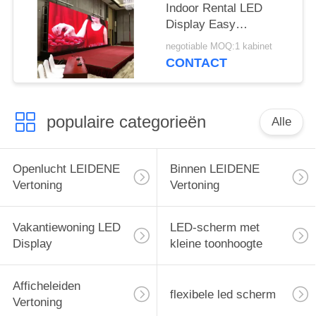
Indoor Rental LED
Display Easy
Connection
negotiable MOQ:1 kabinet
Synchronisatie Control
CONTACT
populaire categorieën
Alle
Openlucht LEIDENE
Binnen LEIDENE
Vertoning
Vertoning
Vakantiewoning LED
LED-scherm met
Display
kleine toonhoogte
Afficheleiden
flexibele led scherm
Vertoning