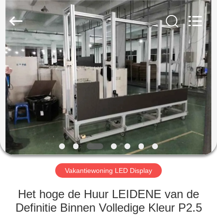
Weigu
Electronic
Technology
Co.,
Ltd..
All
Rights
Reserved.
HUIS
PRODUCTEN
VIDEO'S
OVER
ONS
Vakantiewoning LED Display
FABRIEKSTOCHT
Het hoge de Huur LEIDENE van de
Definitie Binnen Volledige Kleur P2.5