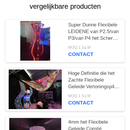
SITEMAP
vergelijkbare producten
PRIVACY
Super Dunne Flexibele
POLICY
LEIDENE van P2.5/van
P3/van P4 het Scherm
Commerciële Digitale
MOQ:1 Sq.M
Vertoning
CONTACT
Hoge Definitie die het
Zachte Flexibele
Geleide Vertoningsp4
Geleide Scherm voor
MOQ:1 Sq.M
Media Voorgevel
CONTACT
adverteren
4mm het Flexibele
Geleide Comité