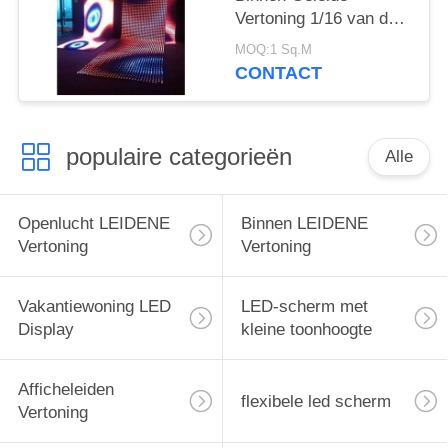
Vertoning 1/16 van de
Helderheids Flexibele
MOQ:1 Sq.M
Geleide Videomuur P4
CONTACT
Aftasten
populaire categorieën
Alle
Openlucht LEIDENE
Binnen LEIDENE
Vertoning
Vertoning
Vakantiewoning LED
LED-scherm met
Display
kleine toonhoogte
Afficheleiden
flexibele led scherm
Vertoning