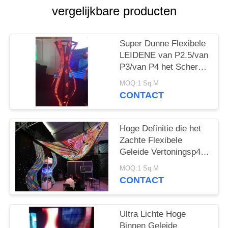
SITEMAP
vergelijkbare producten
PRIVACY
Super Dunne Flexibele
POLICY
LEIDENE van P2.5/van
P3/van P4 het Scherm
Commerciële Digitale
MOQ:1 Sq.M
Vertoning
CONTACT
Hoge Definitie die het
Zachte Flexibele
Geleide Vertoningsp4
Geleide Scherm voor
MOQ:1 Sq.M
Media Voorgevel
CONTACT
adverteren
Ultra Lichte Hoge
Binnen Geleide