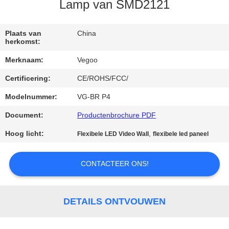
KWALITEITSCONTROLE
Lamp van SMD2121
NEEM
Plaats van
China
herkomst:
CONTACT
Merknaam:
Vegoo
MET
Certificering:
CE/ROHS/FCC/
ONS
Modelnummer:
VG-BR P4
OP
Document:
Productenbrochure PDF
NIEUWS
Hoog licht:
,
Flexibele LED Video Wall
flexibele led paneel
VRAAG
CONTACTEER ONS!
EEN
OFFERTE
DETAILS ONTVOUWEN