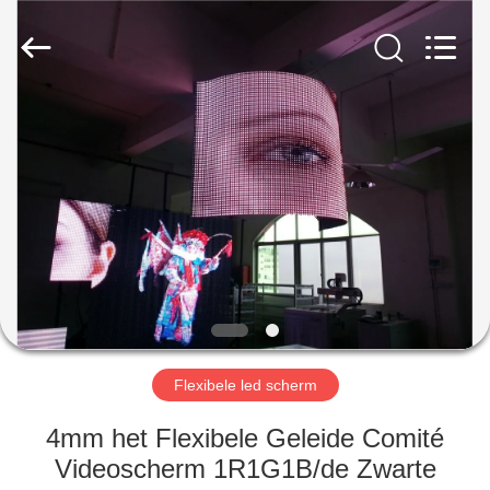
Weigu
Electronic
Technology
Co.,
Ltd..
All
Rights
Reserved.
HUIS
PRODUCTEN
VIDEO'S
OVER
ONS
Flexibele led scherm
FABRIEKSTOCHT
4mm het Flexibele Geleide Comité
Videoscherm 1R1G1B/de Zwarte