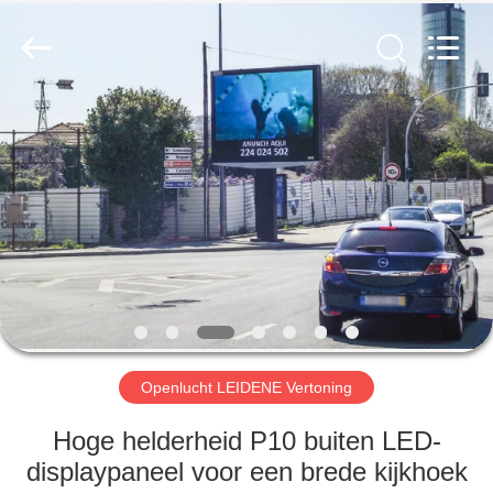
Weigu
Electronic
Technology
Co.,
Ltd..
All
Rights
Reserved.
HUIS
PRODUCTEN
VIDEO'S
OVER
ONS
Openlucht LEIDENE Vertoning
FABRIEKSTOCHT
Hoge helderheid P10 buiten LED-
displaypaneel voor een brede kijkhoek