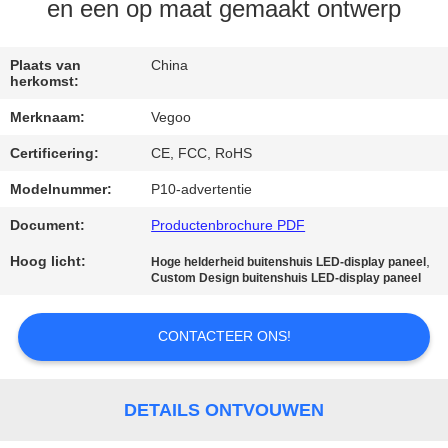
KWALITEITSCONTROLE
en een op maat gemaakt ontwerp
NEEM
Plaats van
China
herkomst:
CONTACT
Merknaam:
Vegoo
MET
Certificering:
CE, FCC, RoHS
ONS
Modelnummer:
P10-advertentie
OP
Document:
Productenbrochure PDF
NIEUWS
Hoog licht:
,
Hoge helderheid buitenshuis LED-display paneel
Custom Design buitenshuis LED-display paneel
VRAAG
CONTACTEER ONS!
EEN
OFFERTE
DETAILS ONTVOUWEN