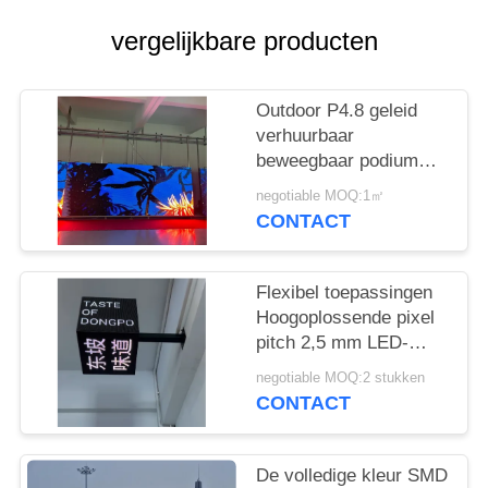
SITEMAP
vergelijkbare producten
PRIVACY
POLICY
Outdoor P4.8 geleid
verhuurbaar
beweegbaar podium
nachtbarclub voor
negotiable MOQ:1㎡
entertainment
CONTACT
Flexibel toepassingen
Hoogoplossende pixel
pitch 2,5 mm LED-
cubus scherm voor
negotiable MOQ:2 stukken
entertainment locaties
CONTACT
De volledige kleur SMD