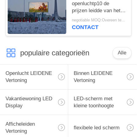
openluchtp10 de
prijzen leidde van het
vertoningsscherm
negotiable MOQ:Overeen te komen
leidde het grote
CONTACT
schermvertoning voor
de reclame van het
vertoningsscherm
populaire categorieën
Alle
Openlucht LEIDENE
Binnen LEIDENE
Vertoning
Vertoning
Vakantiewoning LED
LED-scherm met
Display
kleine toonhoogte
Afficheleiden
flexibele led scherm
Vertoning