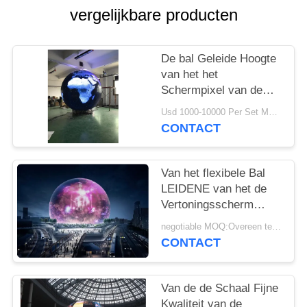
SITEMAP
vergelijkbare producten
PRIVACY
De bal Geleide Hoogte
POLICY
van het het
Schermpixel van de
Vertoningsbol het
Usd 1000-10000 Per Set MOQ:1 reeks
Naadloze Verbinden
CONTACT
van 3M van 4 Mm
Diameter
Van het flexibele Bal
LEIDENE van het de
Vertoningsscherm
Videovertoningsgebied
negotiable MOQ:Overeen te komen
van de de Hoge
CONTACT
Resolutie Volledige
Kleur het
Stadiumachtergrond
Van de de Schaal Fijne
Kwaliteit van de