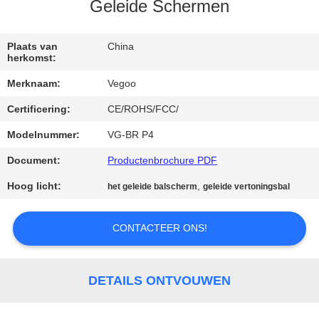
KWALITEITSCONTROLE
Geleide Schermen
NEEM
Plaats van
China
herkomst:
CONTACT
Merknaam:
Vegoo
MET
Certificering:
CE/ROHS/FCC/
ONS
Modelnummer:
VG-BR P4
OP
Document:
Productenbrochure PDF
NIEUWS
Hoog licht:
,
het geleide balscherm
geleide vertoningsbal
VRAAG
CONTACTEER ONS!
EEN
OFFERTE
DETAILS ONTVOUWEN