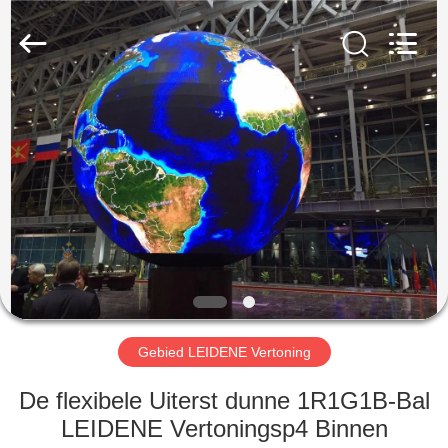
Weigu
Electronic
Technology
Co.,
Ltd..
All
Rights
Reserved.
HUIS
PRODUCTEN
VIDEO'S
OVER
ONS
Gebied LEIDENE Vertoning
FABRIEKSTOCHT
De flexibele Uiterst dunne 1R1G1B-Bal
LEIDENE Vertoningsp4 Binnen