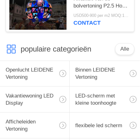
bolvertoning P2.5 Hoge
Grijze Zachte de
USD500-900 per m2 MOQ:1 m²
Kleuren Lage Macht
CONTACT
Met lange levensuur
populaire categorieën
Alle
Openlucht LEIDENE
Binnen LEIDENE
Vertoning
Vertoning
Vakantiewoning LED
LED-scherm met
Display
kleine toonhoogte
Afficheleiden
flexibele led scherm
Vertoning