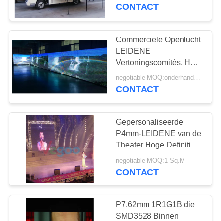
KWALITEITSCONTROLE
LEIDENE Vertoning
CONTACT
NEEM
Commerciële Openlucht
CONTACT
LEIDENE
MET
Vertoningscomités, HD
die LEIDENE
ONS
negotiable MOQ:onderhandelingen
Vertoningsraad
CONTACT
OP
adverteren
Gepersonaliseerde
NIEUWS
P4mm-LEIDENE van de
Theater Hoge Definitie
Vertoning met
VRAAG
negotiable MOQ:1 Sq.M
Aluminiumkabinet
CONTACT
EEN
OFFERTE
P7.62mm 1R1G1B die
SMD3528 Binnen