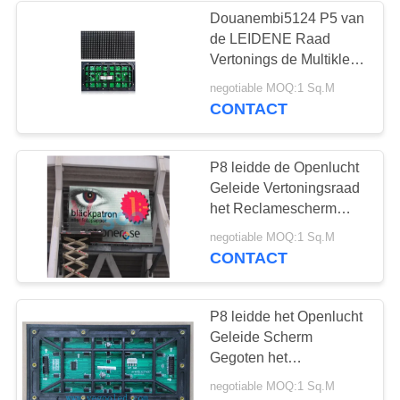
Douanembi5124 P5 van
de LEIDENE Raad
Vertonings de Multikleur
Geleide Vertoning
negotiable MOQ:1 Sq.M
800CD/㎡
CONTACT
P8 leidde de Openlucht
Geleide Vertoningsraad
het Reclamescherm
voor
negotiable MOQ:1 Sq.M
Winkelcentrum/Luchthaven
CONTACT
P8 leidde het Openlucht
Geleide Scherm
Gegoten het
Aluminiumkabinet van
negotiable MOQ:1 Sq.M
de Vertoningsraad