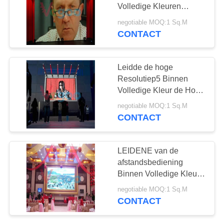
SITEMAP
Volledige Kleuren
LEIDENE Vertoning
negotiable MOQ:1 Sq.M
244mm×244mm
PRIVACY
CONTACT
adverteren
POLICY
Leidde de hoge
Resolutiep5 Binnen
Volledige Kleur de Hoge
Frequentie Dynamisch
negotiable MOQ:1 Sq.M
Beeld van de
CONTACT
Reclameraad
LEIDENE van de
afstandsbediening
Binnen Volledige Kleur
Vertoningsp10 Geleide
negotiable MOQ:1 Sq.M
Module AC 110V - 220V
CONTACT
DP5020