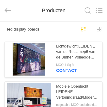
Weigu
Electronic
Technology
Producten
Co.,
Ltd..
All
Rights
Reserved.
HUIS
led display boards
PRODUCTEN
Lichtgewicht LEIDENE
van de Reclamep6 van
VIDEO'S
de Binnen Volledige
Kleur Ce/ROHS/FCC
MOQ:1 Sq.M
Vertoningsraad
OVER
CONTACT
ONS
Mobiele Openlucht
FABRIEKSTOCHT
LEIDENE
Vertoningsraad/Moderne
Openluchthuur
negotiable MOQ:onderhandelingen