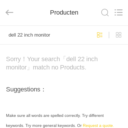
Weigu
Electronic
Technology
Producten
Co.,
Ltd..
All
Rights
Reserved.
HUIS
dell 22 inch monitor
PRODUCTEN
Sorry！Your search「dell 22 inch
VIDEO'S
monitor」match no Products.
OVER
Suggestions：
ONS
FABRIEKSTOCHT
Make sure all words are spelled correctly. Try different
keywords. Try more general keywords. Or
Request a quote.