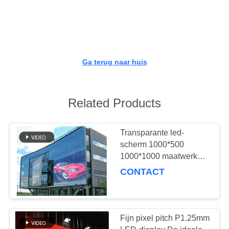
KWALITEITSCONTROLE
NEEM
CONTACT
Ga terug naar huis
MET
ONS
OP
Related Products
NIEUWS
Transparante led-
scherm 1000*500
1000*1000 maatwerk
VRAAG
grootte binnenshuis
CONTACT
EEN
serie glas winkelcentrum
vast of opheffen
OFFERTE
Fijn pixel pitch P1.25mm