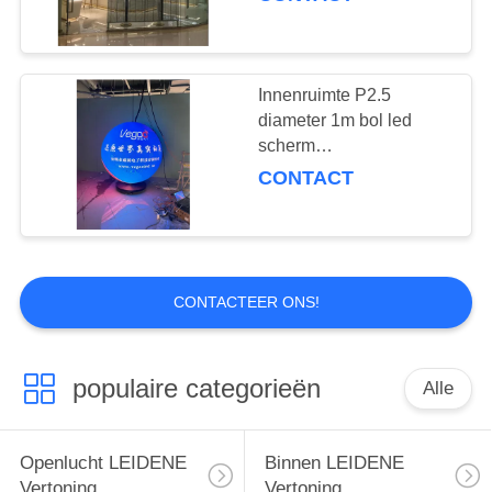
en tentoonstellingen
Innenruimte P2.5
diameter 1m bol led
scherm
conferentieruimte
CONTACT
tentoonstelling kunst
show
CONTACTEER ONS!
populaire categorieën
Alle
Openlucht LEIDENE
Binnen LEIDENE
Vertoning
Vertoning