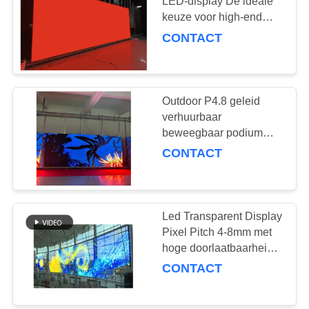
SITEMAP
LED-display De ideale
keuze voor high-end
commerciële
CONTACT
PRIVACY
toepassingen
POLICY
Outdoor P4.8 geleid
verhuurbaar
beweegbaar podium
nachtbarclub voor
CONTACT
entertainment
Led Transparent Display
Pixel Pitch 4-8mm met
hoge doorlaatbaarheid
en optische kwaliteit
CONTACT
materialen voor
verbeterde zichtbaarheid