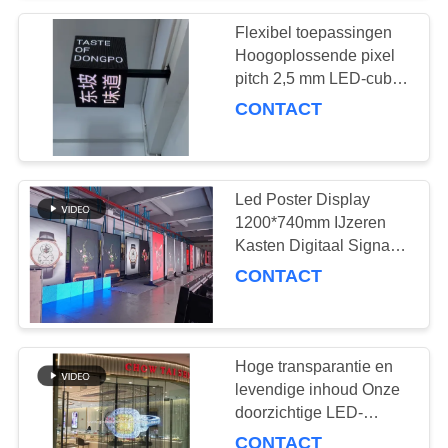
Flexibel toepassingen
Hoogoplossende pixel
pitch 2,5 mm LED-cubus
scherm voor
CONTACT
entertainment locaties
Led Poster Display
1200*740mm IJzeren
Kasten Digitaal Signage
Scherm Kenmerken
CONTACT
Meerdere Displays En
360 Graden Rotatie
Hoge transparantie en
levendige inhoud Onze
doorzichtige LED-
schermen voor winkels
CONTACT